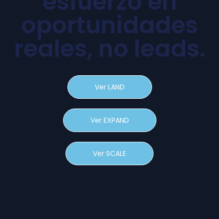
esfuerzo en
oportunidades
reales, no leads.
Ver LAND
Ver EXPAND
Ver SCALE