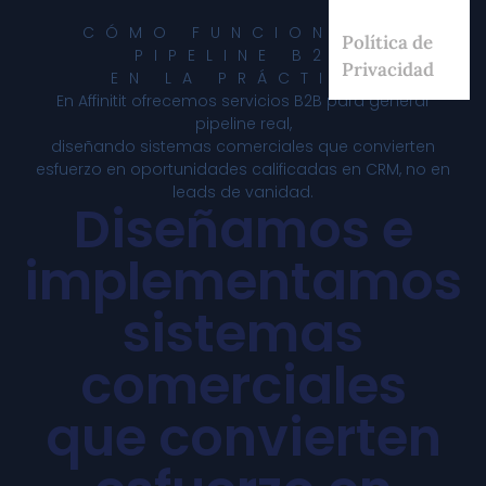
CÓMO FUNCIONA EL
Política de
PIPELINE B2B
Privacidad
EN LA PRÁCTICA
En Affinitit ofrecemos servicios B2B para generar
pipeline real,
diseñando sistemas comerciales que convierten
esfuerzo en oportunidades calificadas en CRM, no en
leads de vanidad.
Diseñamos e
implementamos
sistemas
comerciales
que convierten