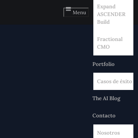
Expand
Menu
ASCENDER
Build
Fractional
CMO
Portfolio
Casos de éxito
The AI Blog
Contacto
Nosotros