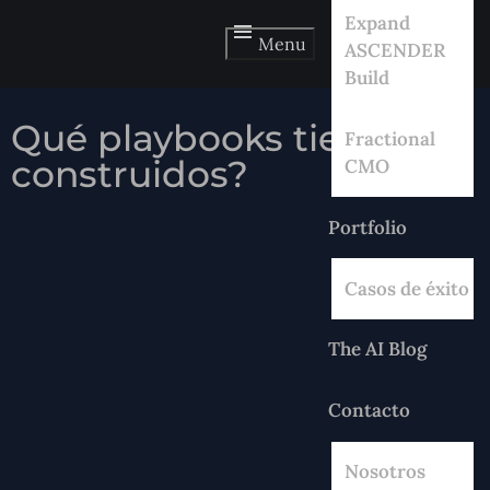
Expand
Menu
ASCENDER
Build
Qué playbooks tienes
Fractional
construidos?
CMO
Portfolio
Casos de éxito
The AI Blog
Contacto
Nosotros