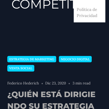
COMPETITIVA
Política de
Privacidad
ESTRATEGIA DE MARKETING
NEGOCIO DIGITAL
VENTA SOCIAL
Federico Hederich
Dic 23, 2020
3 min read
¿QUIÉN ESTÁ DIRIGIE
NDO SU ESTRATEGIA