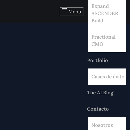
Expand
Menu
ASCENDER
Build
Fractional
CMO
Portfolio
Casos de éxito
The AI Blog
Contacto
Nosotros