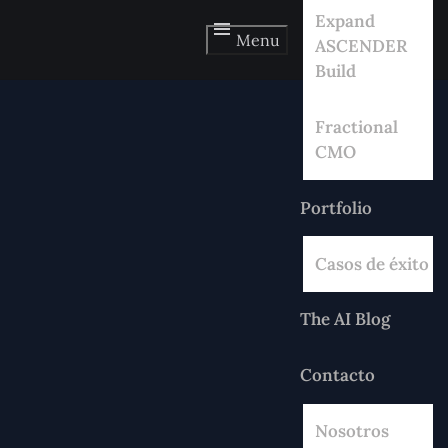
Expand
Menu
ASCENDER
Build
Fractional
CMO
Portfolio
Casos de éxito
The AI Blog
Contacto
Nosotros