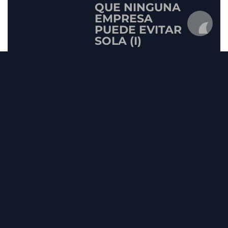
QUE NINGUNA
EMPRESA
PUEDE EVITAR
SOLA (I)
Abr 13, 2026
OBSOLESCENCI
A
TECNOLÓGICA:
EL RIESGO
SILENCIOSO
QUE FRENA SU
EMPRESA
Abr 6, 2026