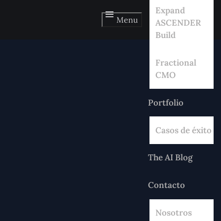
Expand
Menu
ASCENDER
Build
Fractional
CMO
Portfolio
Casos de éxito
The AI Blog
Contacto
Nosotros