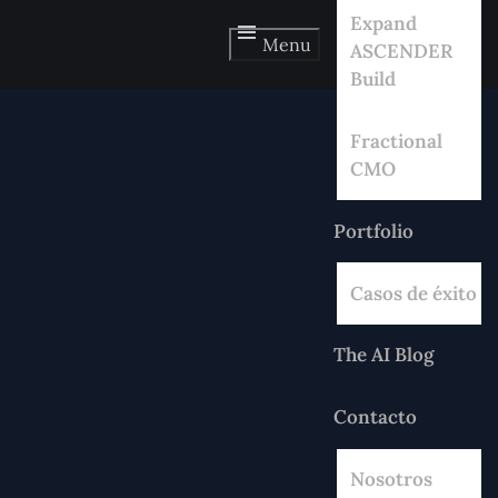
Expand
Menu
ASCENDER
Build
Fractional
CMO
Portfolio
Casos de éxito
The AI Blog
Contacto
Nosotros