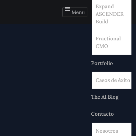
Expand
Menu
ASCENDER
Build
Fractional
CMO
Portfolio
Casos de éxito
The AI Blog
Contacto
Nosotros