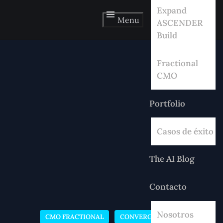
Expand
Menu
ASCENDER
Build
Fractional
CMO
Portfolio
Casos de éxito
The AI Blog
Contacto
Nosotros
CMO FRACTIONAL
CONVERGENCIA