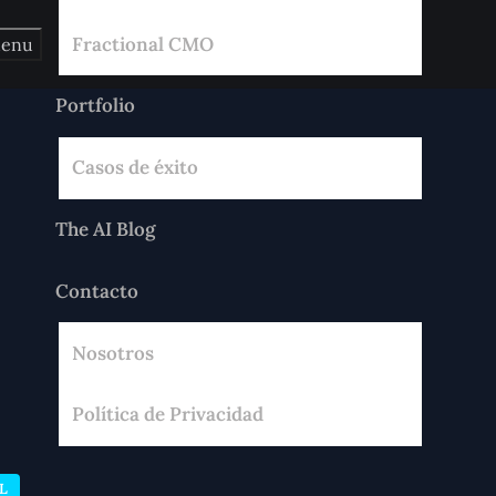
Fractional CMO
enu
Portfolio
Casos de éxito
The AI Blog
Contacto
Nosotros
Política de Privacidad
L