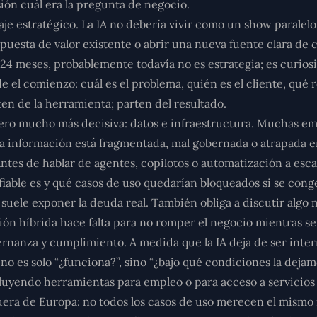
ión cuál era la pregunta de negocio.
aje estratégico
. La IA no debería vivir como un show paralel
opuesta de valor existente o abrir una nueva fuente clara de 
24 meses, probablemente todavía no es estrategia; es curiosi
e el comienzo: cuál es el problema, quién es el cliente, qué
ten de la herramienta; parten del resultado.
pero mucho más decisiva:
datos e infraestructura
. Muchas em
a información está fragmentada, mal gobernada o atrapada en
tes de hablar de agentes, copilotos o automatización a esca
onfiable es y qué casos de uso quedarían bloqueados si se cong
suele exponer la deuda real. También obliga a discutir alg
ción híbrida hace falta para no romper el negocio mientras s
bernanza y cumplimiento
. A medida que la IA deja de ser inte
 no es solo “¿funciona?”, sino “¿bajo qué condiciones la deja
ncluyendo herramientas para empleo o para acceso a servicios
uera de Europa: no todos los casos de uso merecen el mismo n