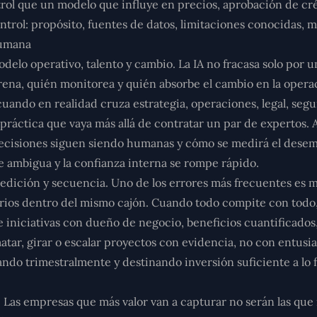
rol que un modelo que influye en precios, aprobación de cré
ontrol: propósito, fuentes de datos, limitaciones conocidas,
humana
delo operativo, talento y cambio
. La IA no fracasa solo por
rena, quién monitorea y quién absorbe el cambio en la opera
cuando en realidad cruza estrategia, operaciones, legal, segu
ón práctica que vaya más allá de contratar un par de expertos.
é decisiones siguen siendo humanas y cómo se medirá el des
ve ambigua y la confianza interna se rompe rápido.
medición y secuencia
. Uno de los errores más frecuentes es 
ios dentro del mismo cajón. Cuando todo compite con todo, g
 iniciativas con dueño de negocio, beneficios cuantificados,
tar, girar o escalar proyectos con evidencia, no con entusi
sando trimestralmente y destinando inversión suficiente a lo 
a. Las empresas que más valor van a capturar no serán las q