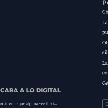
P
Có
La
pu
Ob
si
La
co
Ge
CARA A LO DIGITAL
tir en lo que alguna vez fue i...