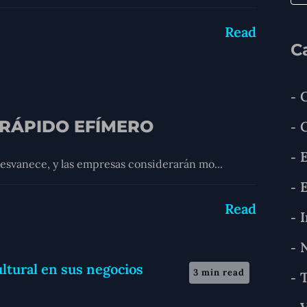
Read
C
 RÁPIDO EFÍMERO
E
desvanece, y las empresas considerarán mo...
E
Read
I
N
3 min read