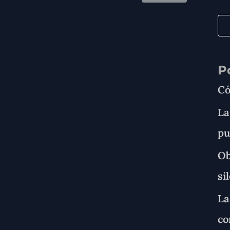
P
Có
La
pu
Ob
si
La
co