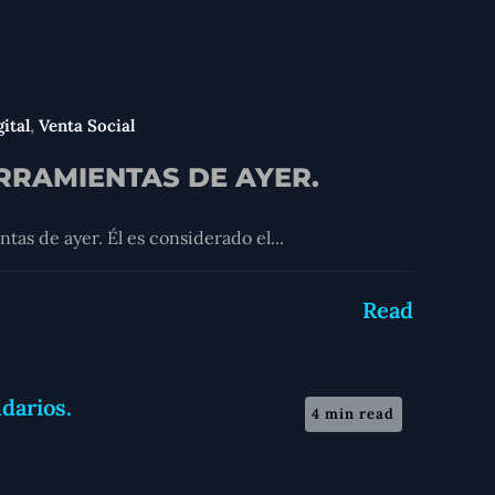
,
ital
Venta Social
RRAMIENTAS DE AYER.
tas de ayer. Él es considerado el...
Read
4 min read