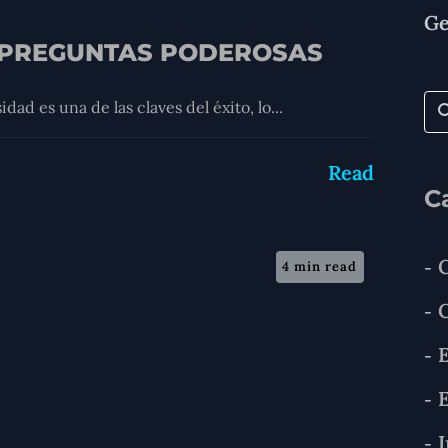
Ge
 PREGUNTAS PODEROSAS
ad es una de las claves del éxito, lo...
Read
C
4 min read
E
E
I